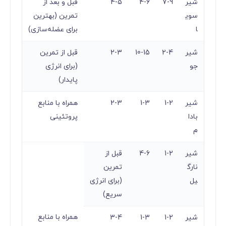
شیر
7-9
4-6
4-5
قبل و بعد از
سوی
تمرین (بهترین
ا
برای عضله‌سازی)
شیر
2-4
10-15
2-3
قبل از تمرین
جو
(برای انرژی
پایدار)
شیر
1-2
1-3
2-3
همراه با منابع
بادا
پروتئینی
م
شیر
1-2
4-6
قبل از
نارگ
تمرین
یل
(برای انرژی
سریع)
همراه با منابع
شیر
1-2
1-3
3-4