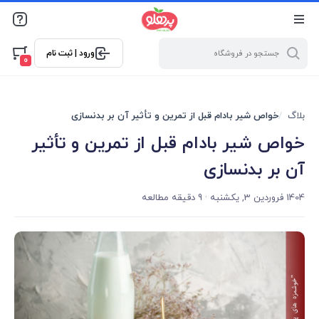
@media screen and (max-width: 500px) { .w-ch{bottom: 125px
!important; left:5px !important;} }
ورود | ثبت نام
0
بلاگ
خواص شیر بادام قبل از تمرین و تأثیر آن بر بدنسازی
خواص شیر بادام قبل از تمرین و تأثیر
آن بر بدنسازی
1404 فروردین 3, یکشنبه
· 9 دقیقه مطالعه