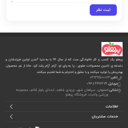
ثبت نظر
پرهلو یک کسب و کار خانوادگی ست که از سال 92 با به دنیا آمدن اولین فرزندشان و
دغدغه ی تامین محصولات مقوی ، پا به پای او، آرام آرام رشد کرد. حالا از هر محصول،
بهترینش را تولید میکنند و با عشق و احترام به شما تقدیم میکنند.
تلفن:
03136500062
موبایل:
09389996474
نشانی:
اصفهان، سپاهان شهر، ورودی شاهد، ابتدای بلوار قائم، مجموعه
ورزشی ولایت، فروشگاه پرهلو
اطلاعات
خدمات مشتریان