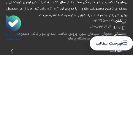
پرهلو یک کسب و کار خانوادگی ست که از سال 92 با به دنیا آمدن اولین فرزندشان و
دغدغه ی تامین محصولات مقوی ، پا به پای او، آرام آرام رشد کرد. حالا از هر محصول،
بهترینش را تولید میکنند و با عشق و احترام به شما تقدیم میکنند.
تلفن:
03136500062
موبایل:
09389996474
نشانی:
اصفهان، سپاهان شهر، ورودی شاهد، ابتدای بلوار قائم، مجموعه
ورزشی ولایت، فروشگاه پرهلو
☰
فهرست مطالب
اطلاعات
خدمات مشتریان
ما را دنبال کنید
برای عضویت در
خبرنامه
آیا می خواهید از جدید‌ترین تخفیف‌ ها با‌ خبر شوید؟ فقط ایمیل خود را ثبت
کنید
اشتراک