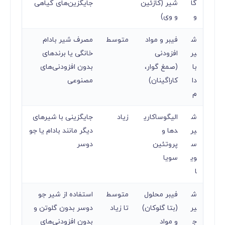
گا
شیر (کازئین
جایگزین‌های گیاهی
و
و وی)
ش
فیبر و مواد
متوسط
مصرف شیر بادام
یر
افزودنی
خانگی یا برندهای
با
(صمغ گوار،
بدون افزودنی‌های
دا
کاراگینان)
مصنوعی
م
ش
الیگوساکاری
زیاد
جایگزینی با شیرهای
یر
دها و
دیگر مانند بادام یا جو
س
پروتئین
دوسر
وی
سویا
ا
ش
فیبر محلول
متوسط
استفاده از شیر جو
یر
(بتا گلوکان)
تا زیاد
دوسر بدون گلوتن و
ج
و مواد
بدون افزودنی‌های