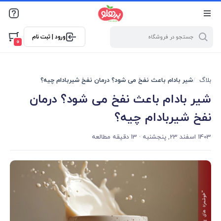
@media screen and (max-width: 500px) { .w-ch{bottom: 125px
!important; left:5px !important;} }
ورود | ثبت نام
0
بلاگ
شیر بادام باعث نفخ می شود؟ درمان نفخ شیربادام چیه؟
شیر بادام باعث نفخ می شود؟ درمان
نفخ شیربادام چیه؟
1403 اسفند 23, پنجشنبه
· 13 دقیقه مطالعه