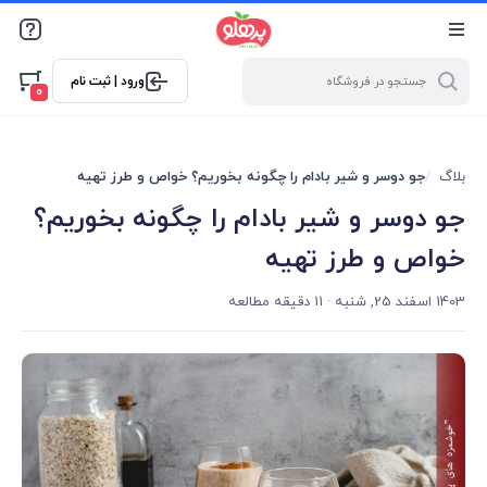
@media screen and (max-width: 500px) { .w-ch{bottom: 125px
!important; left:5px !important;} }
ورود | ثبت نام
0
بلاگ
جو دوسر و شیر بادام را چگونه بخوریم؟ خواص و طرز تهیه
جو دوسر و شیر بادام را چگونه بخوریم؟
خواص و طرز تهیه
1403 اسفند 25, شنبه
· 11 دقیقه مطالعه