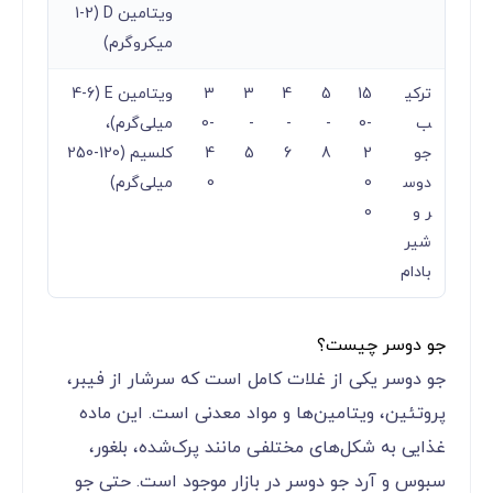
ویتامین D (1-2
میکروگرم)
ترکی
15
5
4
3
3
ویتامین E (4-6
ب
0-
-
-
-
0-
میلی‌گرم)،
جو
2
8
6
5
4
کلسیم (120-250
دوس
0
0
میلی‌گرم)
ر و
0
شیر
بادام
جو دوسر چیست؟
جو دوسر یکی از غلات کامل است که سرشار از فیبر،
پروتئین، ویتامین‌ها و مواد معدنی است. این ماده
غذایی به شکل‌های مختلفی مانند پرک‌شده، بلغور،
سبوس و آرد جو دوسر در بازار موجود است. حتی جو