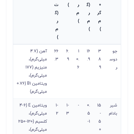
0
(گ
ر
)
ت
گر
ر
م
(گ
م
م
)
ر
)
)
م
)
جو
3
16
1
6.
66
آهن (4.7
دوس
8
.9
0.
9
.3
میلی‌گرم)،
ر
9
6
منیزیم (177
میلی‌گرم)،
ویتامین B1 (0.76
میلی‌گرم)
شیر
15
0.
-
1-
1-
ویتامین E (4-6
بادام
-
5
3
2
میلی‌گرم)،
5
-1
کلسیم (120-250
0
میلی‌گرم)،