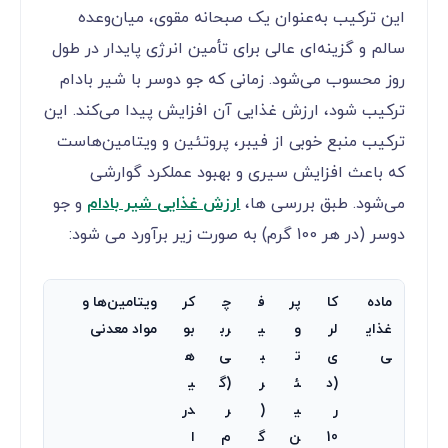
این ترکیب به‌عنوان یک صبحانه مقوی، میان‌وعده
سالم و گزینه‌ای عالی برای تأمین انرژی پایدار در طول
روز محسوب می‌شود. زمانی که جو دوسر با شیر بادام
ترکیب شود، ارزش غذایی آن افزایش پیدا می‌کند. این
ترکیب منبع خوبی از فیبر، پروتئین و ویتامین‌هاست
که باعث افزایش سیری و بهبود عملکرد گوارشی
می‌شود. طبق بررسی ها،
ارزش غذایی شیر بادام
و جو
دوسر (در هر 100 گرم) به صورت زیر برآورد می شود:
ماده
کا
پر
ف
چ
کر
ویتامین‌ها و
غذای
لر
و
ی
رب
بو
مواد معدنی
ی
ی
ت
ب
ی
ه
(د
ئ
ر
(گ
ی
ر
ی
(
ر
در
10
ن
گ
م
ا