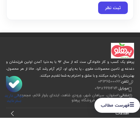
ثبت نظر
پرهلو یک کسب و کار خانوادگی ست که از سال 92 با به دنیا آمدن اولین فرزندشان و
دغدغه ی تامین محصولات مقوی ، پا به پای او، آرام آرام رشد کرد. حالا از هر محصول،
بهترینش را تولید میکنند و با عشق و احترام به شما تقدیم میکنند.
تلفن:
03136500062
موبایل:
09389996474
نشانی:
اصفهان، سپاهان شهر، ورودی شاهد، ابتدای بلوار قائم، مجموعه
ورزشی ولایت، فروشگاه پرهلو
☰
فهرست مطالب
اطلاعات
خدمات مشتریان