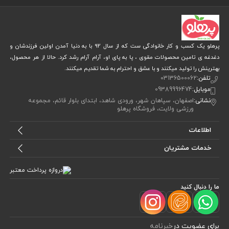
پرهلو یک کسب و کار خانوادگی ست که از سال 92 با به دنیا آمدن اولین فرزندشان و
دغدغه ی تامین محصولات مقوی ، پا به پای او، آرام آرام رشد کرد. حالا از هر محصول،
بهترینش را تولید میکنند و با عشق و احترام به شما تقدیم میکنند.
تلفن:
03136500062
موبایل:
09389996474
نشانی:
اصفهان، سپاهان شهر، ورودی شاهد، ابتدای بلوار قائم، مجموعه
ورزشی ولایت، فروشگاه پرهلو
اطلاعات
خدمات مشتریان
ما را دنبال کنید
برای عضویت در
خبرنامه