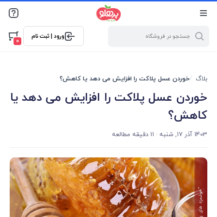
@media screen and (max-width: 500px) { .w-ch{bottom: 125px
!important; left:5px !important;} }
ورود | ثبت نام
0
بلاگ
خوردن عسل پلاکت را افزایش می دهد یا کاهش؟
خوردن عسل پلاکت را افزایش می دهد یا
کاهش؟
1403 آذر 17, شنبه
· 11 دقیقه مطالعه