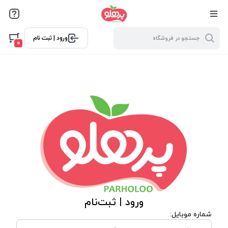
@media screen and (max-width: 500px) { .w-ch{bottom: 125px
!important; left:5px !important;} }
ورود | ثبت نام
0
ورود | ثبت‌نام
شماره موبایل: