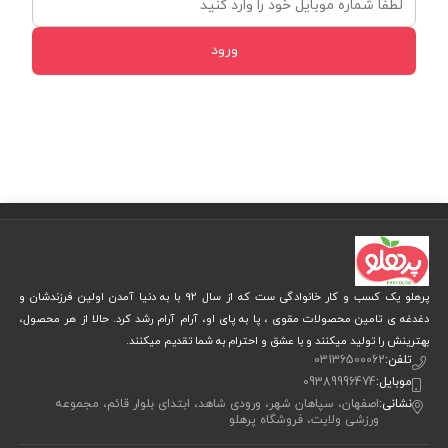
ورود
پرهلو یک کسب و کار خانوادگی ست که از سال 92 با به دنیا آمدن اولین فرزندشان و
دغدغه ی تامین محصولات مقوی ، پا به پای او، آرام آرام رشد کرد. حالا از هر محصول،
بهترینش را تولید میکنند و با عشق و احترام به شما تقدیم میکنند.
تلفن:
03136500062
موبایل:
09389996474
نشانی:
اصفهان، سپاهان شهر، ورودی شاهد، ابتدای بلوار قائم، مجموعه
ورزشی ولایت، فروشگاه پرهلو