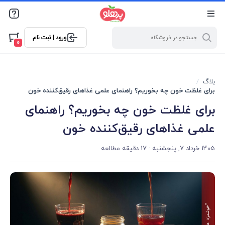
@media screen and (max-width: 500px) { .w-ch{bottom: 125px
!important; left:5px !important;} }
ورود | ثبت نام
0
بلاگ
برای غلظت خون چه بخوریم؟ راهنمای علمی غذاهای رقیق‌کننده خون
برای غلظت خون چه بخوریم؟ راهنمای
علمی غذاهای رقیق‌کننده خون
1405 خرداد 7, پنجشنبه
· 17 دقیقه مطالعه