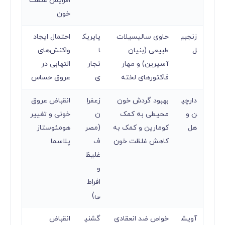
افزایش غلظت
خون
زنجبی
حاوی سالیسیلات
پاپریک
احتمال ایجاد
ل
طبیعی (بنیان
ا
واکنش‌های
آسپرین) و مهار
تجار
التهابی در
فاکتورهای لخته
ی
عروق حساس
دارچی
بهبود گردش خون
زعفرا
انقباض عروق
ن و
محیطی به کمک
ن
خونی و تغییر
هل
کومارین و کمک به
(مصر
هومئوستاز
کاهش غلظت خون
ف
پلاسما
غلیظ
و
افراط
ی)
آویش
خواص ضد انعقادی
گشنی
انقباض