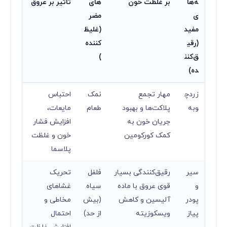
ه‌ها
بر غلظت خون
های
تاثیر بر عروق
ی
مضر
مفید
(غلیظ‌
(رقی
کننده
ق‌کنن
)
ده)
زردچ
مهار تجمع
نمک
احتباس
وبه
پلاکت‌ها و بهبود
طعام
مایعات،
جریان خون به
افزایش فشار
کمک کورکومین
خون و غلظت
پلاسما
سیر
رقیق‌کنندگی بسیار
فلفل
تحریک
و
قوی عروق با ماده
سیاه
غشاهای
پودر
آلیسین و کاهش
(بیش
مخاطی و
پیاز
ویسکوزیته
از حد)
احتمال