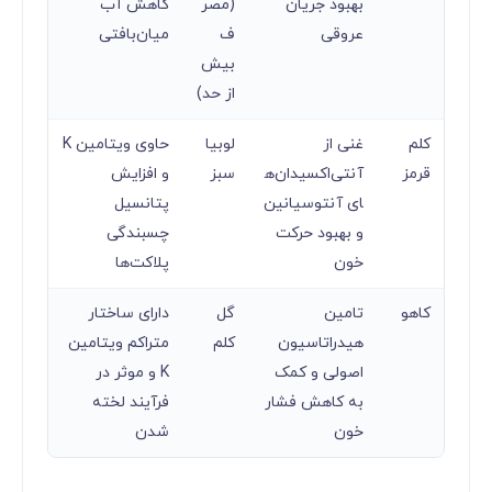
بهبود جریان
(مصر
کاهش آب
عروقی
ف
میان‌بافتی
بیش
از حد)
کلم
غنی از
لوبیا
حاوی ویتامین K
قرمز
آنتی‌اکسیدان‌ه
سبز
و افزایش
ای آنتوسیانین
پتانسیل
و بهبود حرکت
چسبندگی
خون
پلاکت‌ها
کاهو
تامین
گل
دارای ساختار
هیدراتاسیون
کلم
متراکم ویتامین
اصولی و کمک
K و موثر در
به کاهش فشار
فرآیند لخته
خون
شدن