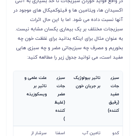
در واقع فواید خوردن سبزیجات تا حد بسیاری به آنتی
اکسیدان ها، ویتامین ها و فیتوکمیکال های موجود در
آنها نسبت داده می شود. اما با این حال اثرات
سبزیجات مختلف بر یک بیماری یکسان مشابه نیست.
به عنوان مثال برای اینکه بدانید برای غلظت خون چه
بخوریم و مصرف چه سبزیجاتی مضر و چه سبزی هایی
مفید است، می توانید جدول زیر را مطالعه کنید:
سبزی
تاثیر بیولوژیک
سبزی
علت علمی و
جات
بر جریان خون
جات
تاثیر بر
مفید
مضر
ویسکوزیته
(رقیق‌
(غلیظ‌
کننده)
کننده
)
کدو
تامین آب
اسفنا
سرشار از