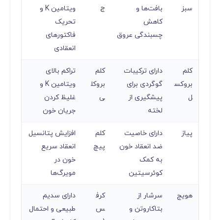
سبز
بافت‌ها و
ج
ویتامین K و
کاهش
تحریک
چسبندگی عروق
فاکتورهای
انعقادی
کلم
دارای ترکیبات
کلم
تراکم بالای
بروکس
گوگردی برای
بروکل
ویتامین K و
ل
پیشگیری از
ی
غلیظ کردن
لخته
جریان خون
پیاز
دارای خاصیت
کلم
افزایش پتانسیل
ضد انعقاد خون
پیچ
انعقاد سریع
به کمک
خون در
کوئرسیتین
مویرگ‌ها
هویج
سرشار از
کرف
دارای سدیم
بتاکاروتن و
س
طبیعی و احتمال