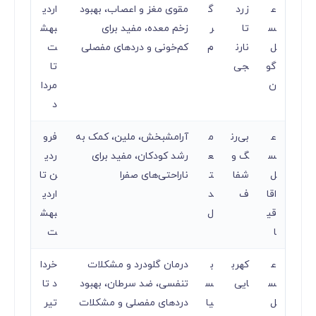
ع
زرد
گ
مقوی مغز و اعصاب، بهبود
اردی
س
تا
ر
زخم معده، مفید برای
بهش
ل
نارن
م
کم‌خونی و دردهای مفصلی
ت
گو
جی
تا
ن
مردا
د
ع
بی‌رن
م
آرامشبخش، ملین، کمک به
فرو
س
گ و
ع
رشد کودکان، مفید برای
ردی
ل
شفا
ت
ناراحتی‌های صفرا
ن تا
اقا
ف
د
اردی
قی
ل
بهش
ا
ت
ع
کهرب
ب
درمان گلودرد و مشکلات
خردا
س
ایی
س
تنفسی، ضد سرطان، بهبود
د تا
ل
یا
دردهای مفصلی و مشکلات
تیر