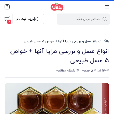
@media screen and (max-width: 500px) { .w-ch{bottom: 125px
!important; left:5px !important;} }
ورود | ثبت نام
0
بلاگ
انواع عسل و بررسی مزایا آنها + خواص 5 عسل طبیعی
انواع عسل و بررسی مزایا آنها + خواص
5 عسل طبیعی
1403 آذر 23, جمعه
· 14 دقیقه مطالعه