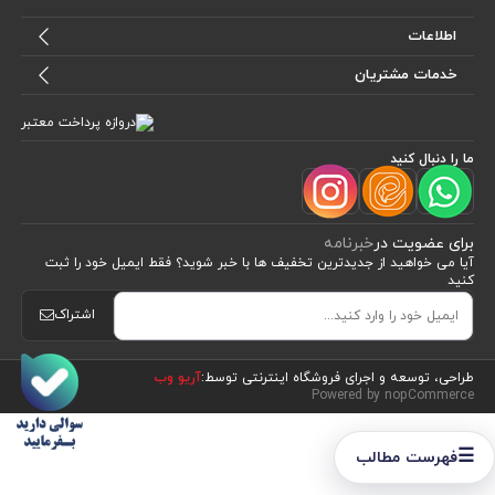
پرهلو یک کسب و کار خانوادگی ست که از سال 92 با به دنیا آمدن اولین فرزندشان و
دغدغه ی تامین محصولات مقوی ، پا به پای او، آرام آرام رشد کرد. حالا از هر محصول،
بهترینش را تولید میکنند و با عشق و احترام به شما تقدیم میکنند.
تلفن:
03136500062
موبایل:
09389996474
نشانی:
اصفهان، سپاهان شهر، ورودی شاهد، ابتدای بلوار قائم، مجموعه
ورزشی ولایت، فروشگاه پرهلو
اطلاعات
خدمات مشتریان
ما را دنبال کنید
☰
فهرست مطالب
برای عضویت در
خبرنامه
آیا می خواهید از جدید‌ترین تخفیف‌ ها با‌ خبر شوید؟ فقط ایمیل خود را ثبت