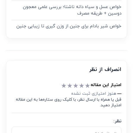
جدیدترین
ارده چیست؟ سیر تا پیاز خواص، مضرات و روش نگهداری
ارده
معجون قوت‌ بخش برای تقویت سیستم ایمنی و رفع
خستگی؛ راهنمای علمی و طب سنتی
جدول ارزش غذایی ارده و میزان پروتئین، چربی و ویتامین
خواص عسل و سیاه دانه ناشتا؛ بررسی علمی معجون
دوسین + طریقه مصرف
خواص شیر بادام برای جنین از وزن گیری تا زیبایی جنین
انصراف از نظر