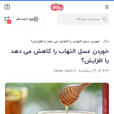
@media screen and (max-width: 500px) { .w-ch{bottom: 125px
!important; left:5px !important;} }
ورود | ثبت نام
0
بلاگ
خوردن عسل التهاب را کاهش می دهد یا افزایش؟
خوردن عسل التهاب را کاهش می دهد
یا افزایش؟
1403 آذر 29, پنجشنبه
· 8 دقیقه مطالعه