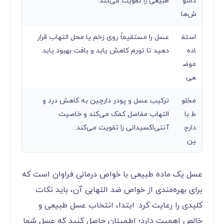
ناشت
ترکیب یک قاشق عسل با یک لیوان آب ولرم و
ا با
مصرف آن صبح‌ها به کاهش التهابات داخلی و
آب
تقویت ایمنی کمک می‌کند.
ولرم
همرا
افزودن عسل به دمنوش‌هایی مثل بابونه،
ه با
زنجبیل یا چای سبز، اثر ضد التهابی ترکیبات
دمنو
طبیعی را تقویت می‌کند.
ش‌ها
استف
عسل را مستقیماً روی زخم یا محل التهاب قرار
اده
دهید تا تورم کاهش یابد و بافت بهبود یابد.
موض
عی
مخلو
ترکیب عسل و پودر دارچین به کاهش درد و
ط با
التهاب مفاصل کمک می‌کند و خاصیت