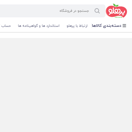
@media screen and (max-width: 500px) { .w-ch{bottom: 125px !important; left:5px !important;} }
دسته‌بندی کالاها
ارتباط با پرهلو
استاندارد ها و گواهینامه ها
حساب ک