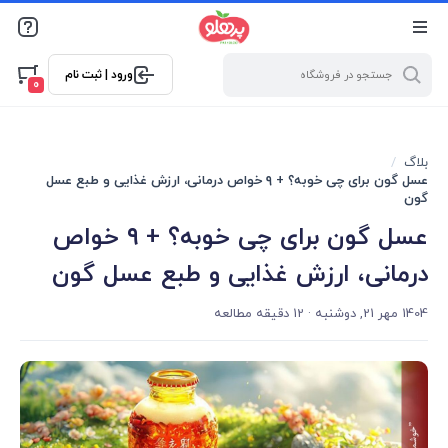
@media screen and (max-width: 500px) { .w-ch{bottom: 125px
!important; left:5px !important;} }
ورود | ثبت نام
0
بلاگ
عسل گون برای چی خوبه؟ + ۹ خواص درمانی، ارزش غذایی و طبع عسل
گون
عسل گون برای چی خوبه؟ + ۹ خواص
درمانی، ارزش غذایی و طبع عسل گون
1404 مهر 21, دوشنبه
· 12 دقیقه مطالعه