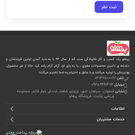
ثبت نظر
پرهلو یک کسب و کار خانوادگی ست که از سال 92 با به دنیا آمدن اولین فرزندشان و
دغدغه ی تامین محصولات مقوی ، پا به پای او، آرام آرام رشد کرد. حالا از هر محصول،
بهترینش را تولید میکنند و با عشق و احترام به شما تقدیم میکنند.
تلفن:
03136500062
موبایل:
09389996474
نشانی:
اصفهان، سپاهان شهر، ورودی شاهد، ابتدای بلوار قائم، مجموعه
ورزشی ولایت، فروشگاه پرهلو
اطلاعات
خدمات مشتریان