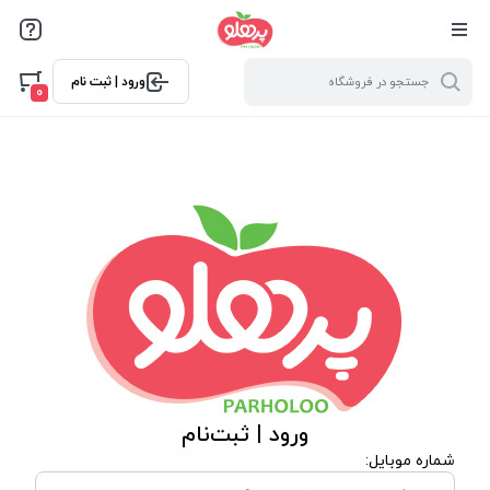
@media screen and (max-width: 500px) { .w-ch{bottom: 125px
!important; left:5px !important;} }
ورود | ثبت نام
0
ورود | ثبت‌نام
شماره موبایل: