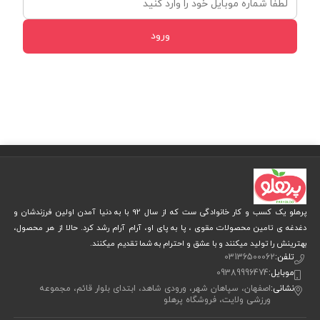
ورود
پرهلو یک کسب و کار خانوادگی ست که از سال 92 با به دنیا آمدن اولین فرزندشان و
دغدغه ی تامین محصولات مقوی ، پا به پای او، آرام آرام رشد کرد. حالا از هر محصول،
بهترینش را تولید میکنند و با عشق و احترام به شما تقدیم میکنند.
تلفن:
03136500062
موبایل:
09389996474
نشانی:
اصفهان، سپاهان شهر، ورودی شاهد، ابتدای بلوار قائم، مجموعه
ورزشی ولایت، فروشگاه پرهلو