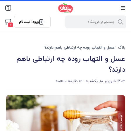
@media screen and (max-width: 500px) { .w-ch{bottom: 125px
!important; left:5px !important;} }
ورود | ثبت نام
0
بلاگ
عسل و التهاب روده چه ارتباطی باهم دارند؟
عسل و التهاب روده چه ارتباطی باهم
دارند؟
1403 شهریور 18, یکشنبه
· 13 دقیقه مطالعه