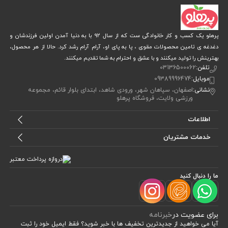
پرهلو یک کسب و کار خانوادگی ست که از سال 92 با به دنیا آمدن اولین فرزندشان و
دغدغه ی تامین محصولات مقوی ، پا به پای او، آرام آرام رشد کرد. حالا از هر محصول،
بهترینش را تولید میکنند و با عشق و احترام به شما تقدیم میکنند.
تلفن:
03136500062
موبایل:
09389996474
نشانی:
اصفهان، سپاهان شهر، ورودی شاهد، ابتدای بلوار قائم، مجموعه
ورزشی ولایت، فروشگاه پرهلو
اطلاعات
خدمات مشتریان
ما را دنبال کنید
برای عضویت در
خبرنامه
آیا می خواهید از جدید‌ترین تخفیف‌ ها با‌ خبر شوید؟ فقط ایمیل خود را ثبت