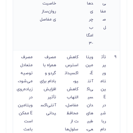
ی
دها
خاصیت
مفا
ی
روان‌ساز
ص
چر
ی مفاصل
ل
ب
امگا
-۳
9
تأث
ویتا
کاهش
مصرف
مصرف
یر
مین
استرس
همراه با
متعادل
وی
E،
اکسیدات
گردو و
توصیه
تام
آنت
یو،
بادام برای
می‌شود،
ین
ی‌اک
کاهش
افزایش
زیاده‌روی
E
سی
التهاب
تأثیر
در
در
دان‌
مفاصل،
آنتی‌اکس
ویتامین
شی
های
محافظ
یدانی
E ممکن
ربا
طبی
ت از
است
دام
عی،
سلول‌ها
باعث