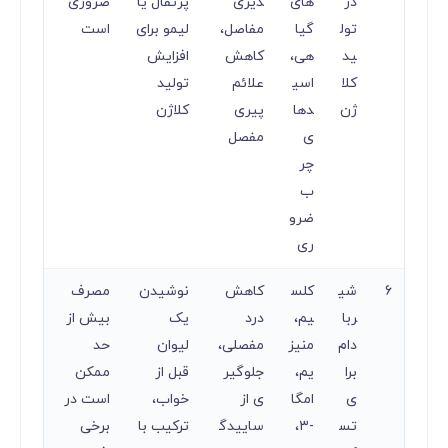
در
های
ذیری
پرتقال یا
ضروری
تول
گیا
مفاصل،
لیمو برای
است
ید
هی،
کاهش
افزایش
کلا
اسی
علائم
تولید
ژن
دها
پیری
کلاژن
ی
مفصل
چر
ب
ضرو
ری
6
شی
کلس
کاهش
نوشیدن
مصرف
ربا
یم،
درد
یک
بیش از
دام
منیز
مفصلی،
لیوان
حد
برا
یم،
جلوگیر
قبل از
ممکن
ی
امگا
ی از
خواب،
است در
تس
-۳،
ساییدگ
ترکیب با
برخی