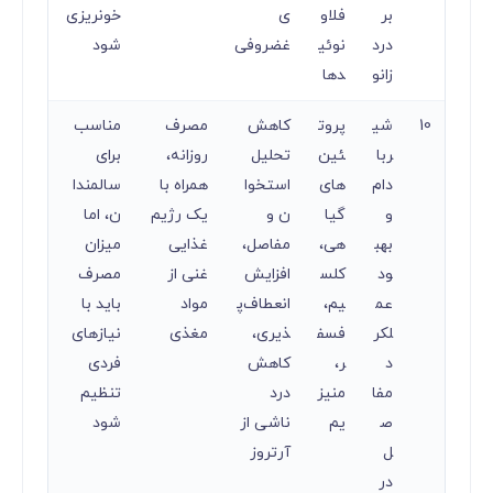
بر
فلاو
ی
خونریزی
درد
نوئی
غضروفی
شود
زانو
دها
10
شی
پروت
کاهش
مصرف
مناسب
ربا
ئین‌
تحلیل
روزانه،
برای
دام
های
استخوا
همراه با
سالمندا
و
گیا
ن و
یک رژیم
ن، اما
بهب
هی،
مفاصل،
غذایی
میزان
ود
کلس
افزایش
غنی از
مصرف
عم
یم،
انعطاف‌پ
مواد
باید با
لکر
فسف
ذیری،
مغذی
نیازهای
د
ر،
کاهش
فردی
مفا
منیز
درد
تنظیم
ص
یم
ناشی از
شود
ل
آرتروز
در