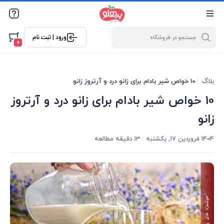
@media screen and (max-width: 500px) { .w-ch{bottom: 125px
!important; left:5px !important;} }
ورود | ثبت نام
0
بلاگ
10 خواص شیر بادام برای زانو درد و آرتروز زانو
10 خواص شیر بادام برای زانو درد و آرتروز
زانو
1404 فروردین 17, یکشنبه
· 13 دقیقه مطالعه