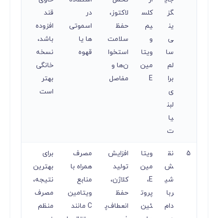
گز
کلس
لاکتوز،
در
قند
ین
یم
حفظ
اسموتی‌
افزوده
ی
و
سلامت
ها یا
باشد،
سا
ویتا
استخوا
قهوه
نسخه
لم
مین
ن‌ها و
خانگی
برا
E
مفاصل
بهتر
ی
است
لبن
یا
ت
5
نق
ویتا
افزایش
مصرف
برای
ش
مین
تولید
همراه با
بهترین
شی
E،
کلاژن،
منابع
نتیجه،
ربا
پروت
حفظ
ویتامین
مصرف
دام
ئین‌
انعطاف‌پ
C مانند
منظم