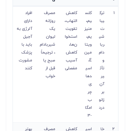
1
ترک
کلس
کاهش
مصرف
افراد
یبا
یم،
التهاب،
روزانه
دارای
ت
منیز
تقویت
یک
آلرژی به
شی
یم،
استخوا
لیوان
آجیل
ربا
ویتا
ن‌ها،
شیربادام
باید با
دام
مین
کاهش
، ترجیحاً
پزشک
و
E،
آسیب
صبح یا
مشورت
تأث
اسی
مفصلی
قبل از
کنند
یر
دها
خواب
آن
ی
بر
چر
زانو
ب
درد
امگا
-۳
2
خا
اسی
کاهش
مصرف
بهتر