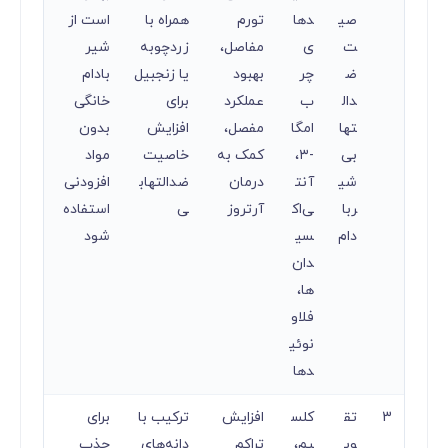
صی
دها
تورم
همراه با
است از
ت
ی
مفاصل،
زردچوبه
شیر
ض
چر
بهبود
یا زنجبیل
بادام
دال
ب
عملکرد
برای
خانگی
تها
امگا
مفصل،
افزایش
بدون
بی
-۳،
کمک به
خاصیت
مواد
شی
آنت
درمان
ضدالتهاب
افزودنی
ربا
ی‌اک
آرتروز
ی
استفاده
دام
سی
شود
دان‌
ها،
فلاو
نوئی
دها
3
تق
کلس
افزایش
ترکیب با
برای
وی
یم،
تراکم
دانه‌های
جذب