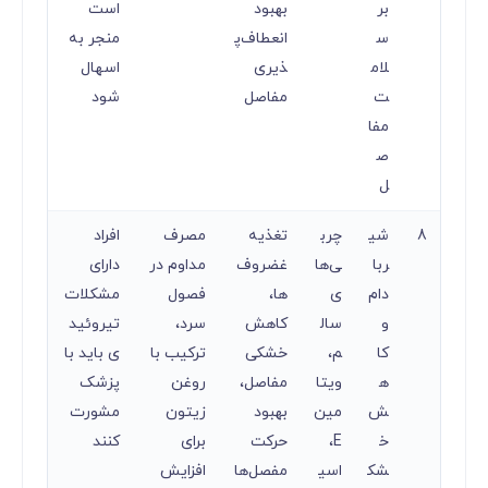
بر
بهبود
است
س
انعطاف‌پ
منجر به
لام
ذیری
اسهال
ت
مفاصل
شود
مفا
ص
ل
8
شی
چرب
تغذیه
مصرف
افراد
ربا
ی‌ها
غضروف‌
مداوم در
دارای
دام
ی
ها،
فصول
مشکلات
و
سال
کاهش
سرد،
تیروئید
کا
م،
خشکی
ترکیب با
ی باید با
ه
ویتا
مفاصل،
روغن
پزشک
ش
مین
بهبود
زیتون
مشورت
خ
E،
حرکت
برای
کنند
شک
اسی
مفصل‌ها
افزایش