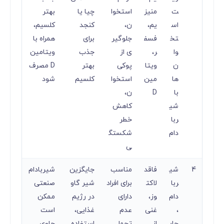
ت
منیز
استخوا
چیا یا
بهتر
اس
یم،
ن،
کنجد
کلسیم،
تخ
فسف
جلوگیر
برای
همراه با
وا
ر،
ی از
جذب
ویتامین
ن‌
ویتا
پوکی
بهتر
D مصرف
ها
مین
استخوا
کلسیم
شود
با
D
ن،
شی
کاهش
ربا
خطر
دام
شکستگ
ی
4
شی
فاقد
مناسب
جایگزین
شیربادام
ربا
لاکت
برای افراد
شیر گاو
صنعتی
دام
وز،
دارای
در رژیم
ممکن
،
غنی
عدم
غذایی،
است
جای
از
تحمل
استفاده
حاوی