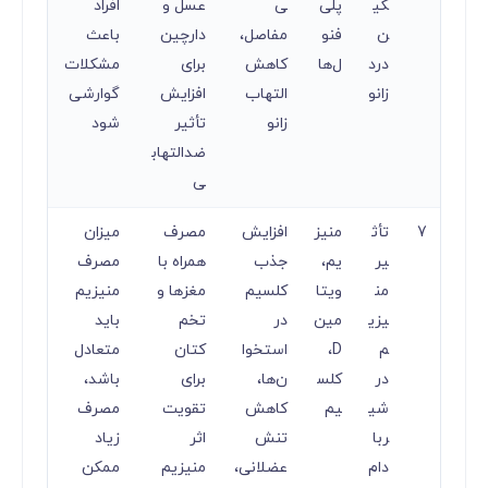
کی
پلی‌
ی
عسل و
افراد
ن
فنو
مفاصل،
دارچین
باعث
درد
ل‌ها
کاهش
برای
مشکلات
زانو
التهاب
افزایش
گوارشی
زانو
تأثیر
شود
ضدالتهاب
ی
7
تأث
منیز
افزایش
مصرف
میزان
یر
یم،
جذب
همراه با
مصرف
من
ویتا
کلسیم
مغزها و
منیزیم
یزی
مین
در
تخم
باید
م
D،
استخوا
کتان
متعادل
در
کلس
ن‌ها،
برای
باشد،
شی
یم
کاهش
تقویت
مصرف
ربا
تنش
اثر
زیاد
دام
عضلانی،
منیزیم
ممکن