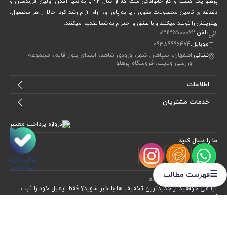
پرهلو یک کسب و کار خانوادگی ست که از سال 92 با به دنیا آمدن اولین فرزندشان و
دغدغه ی تامین محصولات مقوی ، پا به پای او، آرام آرام رشد کرد. حالا از هر محصول،
بهترینش را تولید میکنند و با عشق و احترام به شما تقدیم میکنند.
تلفن:
03136500062
موبایل:
09389996474
نشانی:
اصفهان، سپاهان شهر، ورودی شاهد، ابتدای بلوار قائم، مجموعه
ورزشی ولایت، فروشگاه پرهلو
اطلاعات
خدمات مشتریان
ما را دنبال کنید
☰
فهرست مطالب
برای عضویت در
خبرنامه
آیا می خواهید از جدید‌ترین تخفیف‌ ها با‌ خبر شوید؟ فقط ایمیل خود را ثبت
کنید
اشتراک