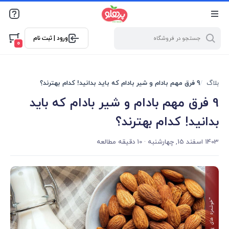
@media screen and (max-width: 500px) { .w-ch{bottom: 125px
!important; left:5px !important;} }
ورود | ثبت نام
0
بلاگ
9 فرق مهم بادام و شیر بادام که باید بدانید! کدام بهترند؟
9 فرق مهم بادام و شیر بادام که باید
بدانید! کدام بهترند؟
1403 اسفند 15, چهارشنبه
· 10 دقیقه مطالعه