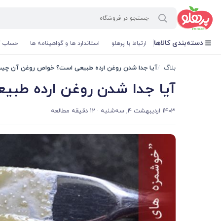
@media screen and (max-width: 500px) { .w-ch{bottom: 125px !important; left:5px !important;} }
دسته‌بندی کالاها
ارتباط با پرهلو
استاندارد ها و گواهینامه ها
حساب ک
بلاگ
آیا جدا شدن روغن ارده طبیعی است؟ خواص روغن آن چی
آیا جدا شدن روغن ارده ط
1403 اردیبهشت 4, سه‌شنبه
· 12 دقیقه مطالعه