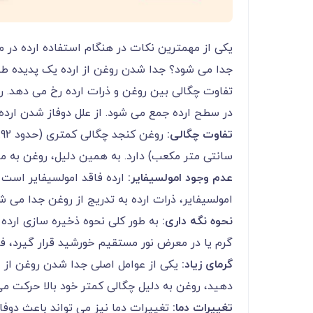
یکی از مهمترین نکات در هنگام استفاده ارده در 
جدا می شود؟ جدا شدن روغن از ارده یک پدیده طب
تفاوت چگالی بین روغن و ذرات ارده رخ می دهد. رو
در سطح ارده جمع می شود. از علل دوفاز شدن ارده ا
تفاوت چگالی:
سانتی متر مکعب) دارد. به همین دلیل، روغن به م
عدم وجود امولسیفایر:
ارده فاقد امولسیفایر است
امولسیفایر، ذرات ارده به تدریج از روغن جدا می 
نحوه نگه داری:
به طور کلی نحوه ذخیره سازی ارده ن
گرم یا در معرض نور مستقیم خورشید قرار گیرد، ف
گرمای زیاد:
یکی از عوامل اصلی جدا شدن روغن از ار
دهید، روغن به دلیل چگالی کمتر خود بالا حرکت م
تغییرات دما:
تغییرات دما نیز می تواند باعث دوفاز