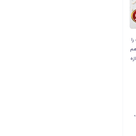
را
هم
زه