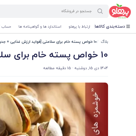
@media screen and (max-width: 500px) { .w-ch{bottom: 125px !important; left:5px !important;} }
دسته‌بندی کالاها
ارتباط با پرهلو
استاندارد ها و گواهینامه ها
حساب ک
بلاگ
10 خواص پسته خام برای سلامتی [فواید ارزش غذایی + جدول]
10 خواص پسته خام برای سلامتی [فواید ارزش غذایی + جدول]
1404 دی 15, دوشنبه
· 15 دقیقه مطالعه