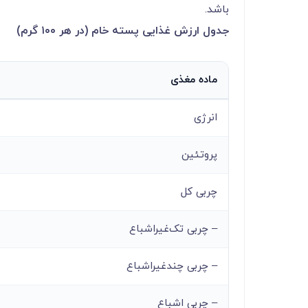
باشد.
جدول ارزش غذایی پسته خام (در هر
۱۰۰
گرم)
ماده مغذی
انرژی
پروتئین
چربی کل
– چربی تک‌غیراشباع
– چربی چندغیراشباع
– چربی اشباع