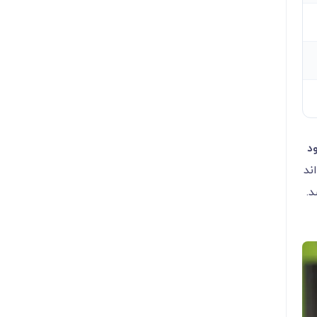
د
ند
.