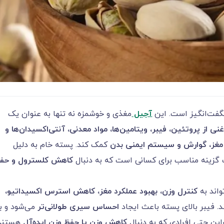
فت‌انگیز است. این
آجیل
مغذی و خوشمزه نه تنها به عنوان یک
نی از پروتئین، فیبر، ویتامین‌ها، مواد معدنی، آنتی‌اکسیدان‌ها و
غز، گوارش و سیستم ایمنی بدن
کمک کند. پسته خام به دلیل
 گزینه مناسب برای کسانی است که به دنبال
کاهش کلسترول و حف
واند به
کنترل وزن، بهبود عملکرد مغز، کاهش استرس اکسیداتیو،
. فیبر بالای پسته باعث ایجاد
احساس سیری طولانی‌تر
می‌شود و ب
راین حتی افرادی که به دنبال
کاهش وزن یا حفظ وزن ایده‌آل
هستند