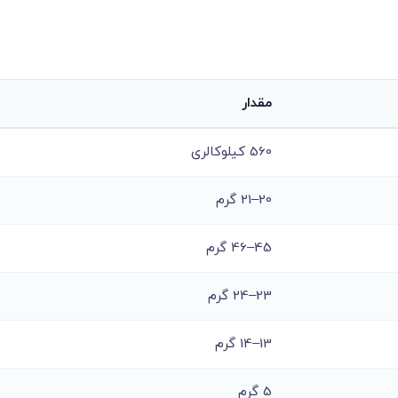
مقدار
560 کیلوکالری
20–21 گرم
45–46 گرم
23–24 گرم
13–14 گرم
5 گرم