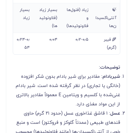
🍃
زیاد (فنول‌ها
بسیار زیاد
بسیار
آنتی‌اکسیدا
و
(فلاونوئید
زیاد
ن‌ها
فلاونوئیدها)
ها)
🌾 فیبر
۰٫۲-۰٫۵
۰٫۰۴
۰٫۲۴-۰٫
(گرم)
۵۴
توضیحات:
شیربادام:
مقادیر برای شیر بادام بدون شکر افزوده
(خانگی یا تجاری) در نظر گرفته شده است. شیر بادام
غنی‌شده با کلسیم و ویتامین E معمولاً مقادیر بالاتری
از این مواد مغذی دارد.
عسل:
۱ قاشق غذاخوری عسل (حدود ۲۱ گرم) حاوی
قندهای طبیعی (عمدتاً گلوکز و فروکتوز) است و منبع
خوبی از آنتی‌اکسیدان‌ها (مانند فلاونوئیدها) محسوب