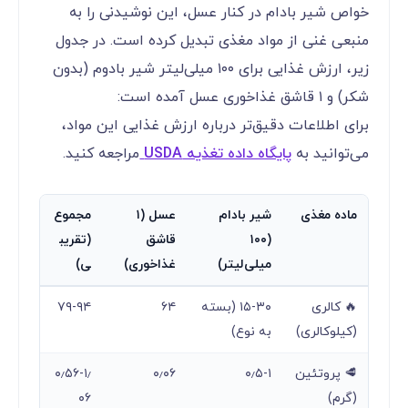
خواص شیر بادام در کنار عسل، این نوشیدنی را به
منبعی غنی از مواد مغذی تبدیل کرده است. در جدول
زیر، ارزش غذایی برای ۱۰۰ میلی‌لیتر شیر بادوم (بدون
شکر) و ۱ قاشق غذاخوری عسل آمده است:
برای اطلاعات دقیق‌تر درباره ارزش غذایی این مواد،
می‌توانید به
پایگاه داده تغذیه USDA
مراجعه کنید.
ماده مغذی
شیر بادام
عسل (۱
مجموع
(۱۰۰
قاشق
(تقریب
میلی‌لیتر)
غذاخوری)
ی)
🔥 کالری
۱۵-۳۰ (بسته
۶۴
۷۹-۹۴
(کیلوکالری)
به نوع)
🥩 پروتئین
۰٫۵-۱
۰٫۰۶
۰٫۵۶-۱٫
(گرم)
۰۶