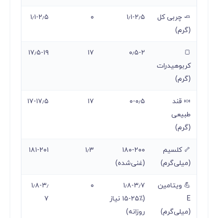
🧈 چربی کل
۱٫۱-۲٫۵
۰
۱٫۱-۲٫۵
(گرم)
۱۷٫۵-۱۹
۱۷
۰٫۵-۲
🍞
کربوهیدرات
(گرم)
🍬 قند
۰-۰٫۵
۱۷
۱۷-۱۷٫۵
طبیعی
(گرم)
🦴 کلسیم
۱۸۰-۲۰۰
۱٫۳
۱۸۱-۲۰۱
(میلی‌گرم)
(غنی‌شده)
💪 ویتامین
۱٫۸-۳٫۷
۰
۱٫۸-۳٫
E
(۱۵-۲۵٪ نیاز
۷
(میلی‌گرم)
روزانه)