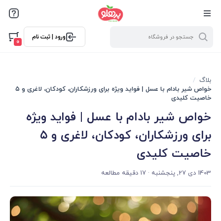
@media screen and (max-width: 500px) { .w-ch{bottom: 125px
!important; left:5px !important;} }
ورود | ثبت نام
0
بلاگ
خواص شیر بادام با عسل | فواید ویژه برای ورزشکاران، کودکان، لاغری و ۵
خاصیت کلیدی
خواص شیر بادام با عسل | فواید ویژه
برای ورزشکاران، کودکان، لاغری و ۵
خاصیت کلیدی
1403 دی 27, پنجشنبه
· 17 دقیقه مطالعه