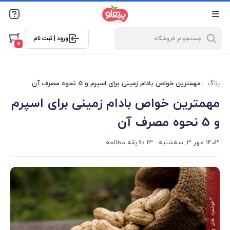
@media screen and (max-width: 500px) { .w-ch{bottom: 125px
!important; left:5px !important;} }
ورود | ثبت نام
0
بلاگ
مهمترین خواص بادام زمینی برای اسپرم و 5 نحوه مصرف آن
مهمترین خواص بادام زمینی برای اسپرم
و 5 نحوه مصرف آن
1403 مهر 3, سه‌شنبه
· 13 دقیقه مطالعه