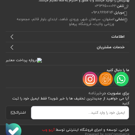
بهترینش را تولید میکنند و با عشق و احترام به شما تقدیم میکنند.
تلفن:
03136500062
موبایل:
09389996474
نشانی:
اصفهان، سپاهان شهر، ورودی شاهد، ابتدای بلوار قائم، مجموعه
ورزشی ولایت، فروشگاه پرهلو
اطلاعات
خدمات مشتریان
ما را دنبال کنید
برای عضویت در
خبرنامه
آیا می خواهید از جدید‌ترین تخفیف‌ ها با‌ خبر شوید؟ فقط ایمیل خود را ثبت
کنید
اشتراک
طراحی، توسعه و اجرای فروشگاه اینترنتی توسط:
آریو وب
Powered by nopCommerce