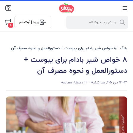
@media screen and (max-width: 500px) { .w-ch{bottom: 125px
!important; left:5px !important;} }
ورود | ثبت نام
0
بلاگ
8 خواص شیر بادام برای یبوست + دستورالعمل و نحوه مصرف آن
8 خواص شیر بادام برای یبوست +
دستورالعمل و نحوه مصرف آن
1403 دی 25, سه‌شنبه
· 12 دقیقه مطالعه