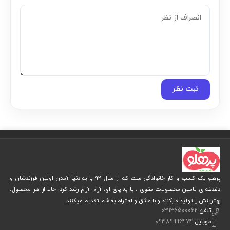
ثبت نظر
پرهلو یک کسب و کار خانوادگی ست که از سال 92 با به دنیا آمدن اولین فرزندشان و
دغدغه ی تامین محصولات مقوی ، پا به پای او، آرام آرام رشد کرد. حالا از هر محصول،
بهترینش را تولید میکنند و با عشق و احترام به شما تقدیم میکنند.
تلفن:
03136500062
موبایل:
09389996474