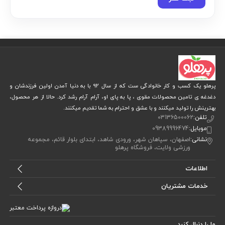
پرهلو یک کسب و کار خانوادگی ست که از سال 92 با به دنیا آمدن اولین فرزندشان و
دغدغه ی تامین محصولات مقوی ، پا به پای او، آرام آرام رشد کرد. حالا از هر محصول،
بهترینش را تولید میکنند و با عشق و احترام به شما تقدیم میکنند.
تلفن:
03136500062
موبایل:
09389996474
نشانی:
اصفهان، سپاهان شهر، ورودی شاهد، ابتدای بلوار قائم، مجموعه
ورزشی ولایت، فروشگاه پرهلو
اطلاعات
خدمات مشتریان
ما را دنبال کنید