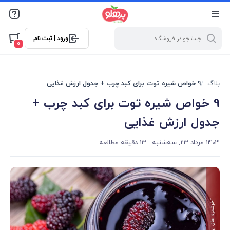
@media screen and (max-width: 500px) { .w-ch{bottom: 125px
!important; left:5px !important;} }
ورود | ثبت نام
0
بلاگ
9 خواص شیره توت برای کبد چرب + جدول ارزش غذایی
9 خواص شیره توت برای کبد چرب +
جدول ارزش غذایی
1403 مرداد 23, سه‌شنبه
· 13 دقیقه مطالعه