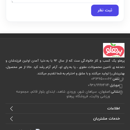
ثبت نظر
پرهلو یک کسب و کار خانوادگی ست که از سال 92 با به دنیا آمدن اولین فرزندشان و
دغدغه ی تامین محصولات مقوی ، پا به پای او، آرام آرام رشد کرد. حالا از هر محصول،
بهترینش را تولید میکنند و با عشق و احترام به شما تقدیم میکنند.
تلفن:
03136500062
موبایل:
09389996474
نشانی:
اصفهان، سپاهان شهر، ورودی شاهد، ابتدای بلوار قائم، مجموعه
ورزشی ولایت، فروشگاه پرهلو
اطلاعات
خدمات مشتریان