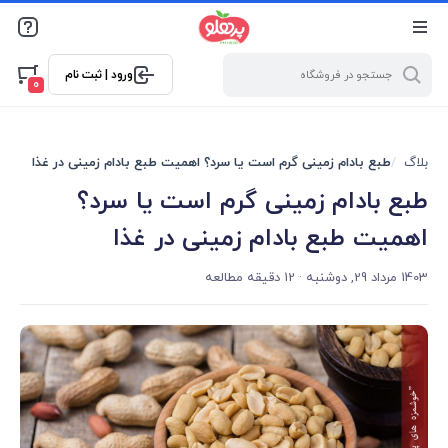
@media screen and (max-width: 500px) { .w-ch{bottom: 125px
!important; left:5px !important;} }
ورود | ثبت نام
0
بلاگ
طبع بادام زمینی گرم است یا سرد؟ اهمیت طبع بادام زمینی در غذا
طبع بادام زمینی گرم است یا سرد؟
اهمیت طبع بادام زمینی در غذا
1403 مرداد 29, دوشنبه
· 12 دقیقه مطالعه