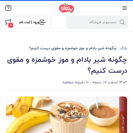
@media screen and (max-width: 500px) { .w-ch{bottom: 125px
!important; left:5px !important;} }
ورود | ثبت نام
0
بلاگ
چگونه شیر بادام و موز خوشمزه و مقوی درست کنیم؟
چگونه شیر بادام و موز خوشمزه و مقوی
درست کنیم؟
1403 اسفند 17, جمعه
· 10 دقیقه مطالعه