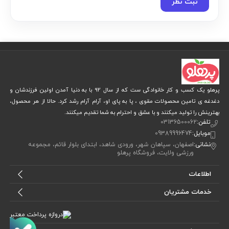
ثبت نظر
پرهلو یک کسب و کار خانوادگی ست که از سال 92 با به دنیا آمدن اولین فرزندشان و
دغدغه ی تامین محصولات مقوی ، پا به پای او، آرام آرام رشد کرد. حالا از هر محصول،
بهترینش را تولید میکنند و با عشق و احترام به شما تقدیم میکنند.
تلفن:
03136500062
موبایل:
09389996474
نشانی:
اصفهان، سپاهان شهر، ورودی شاهد، ابتدای بلوار قائم، مجموعه
ورزشی ولایت، فروشگاه پرهلو
اطلاعات
خدمات مشتریان