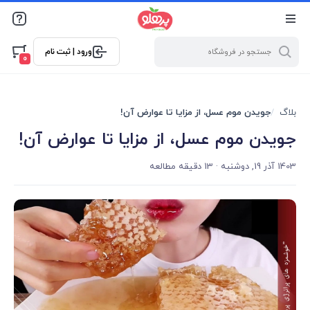
@media screen and (max-width: 500px) { .w-ch{bottom: 125px
!important; left:5px !important;} }
ورود | ثبت نام
0
بلاگ
جویدن موم عسل، از مزایا تا عوارض آن!
جویدن موم عسل، از مزایا تا عوارض آن!
1403 آذر 19, دوشنبه
· 13 دقیقه مطالعه