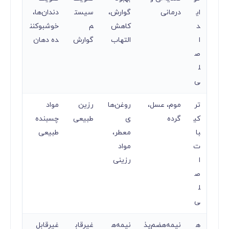
ای
درمانی
گوارش،
سیست
دندان‌ها،
د
کاهش
م
خوشبوکنن
ا
التهاب
گوارش
ده دهان
ص
ل
ی
تر
موم، عسل،
روغن‌ها
رزین
مواد
کی
گرده
ی
طبیعی
چسبنده
با
معطر،
طبیعی
ت
مواد
ا
رزینی
ص
ل
ی
ه
نیمه‌هضم‌پذ
نیمه‌ه
غیرقاب
غیرقابل