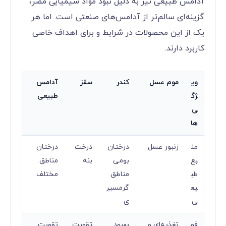
آدامس طبیعی نیز به دلیل نبود مواد شیمیایی مضر،
گزینه‌ای سالم‌تر از آدامس‌های صنعتی است. اما هر
یک از این محصولات در شرایط و برای اهداف خاصی
کاربرد دارند.
وی
موم عسل
کندر
سقز
آدامس
ژگ
طبیعی
ی‌
ها
من
زنبور عسل
درختان
درخت
درختان
بع
بومی
بنه
مناطق
طب
مناطق
مختلف
یع
گرمسیر
ی
ی
فو
تغذیه‌ای و
بهبود
تقویت
تقویت