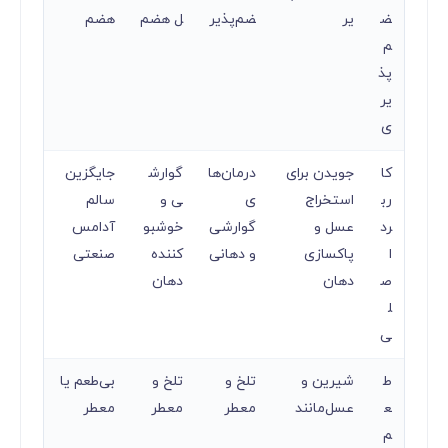
ض
یر
ضم‌پذیر
ل هضم
هضم
م‌
پذ
یر
ی
کا
جویدن برای
درمان‌ها
گوارش
جایگزین
رب
استخراج
ی
ی و
سالم
رد
عسل و
گوارشی
خوشبو
آدامس
ا
پاکسازی
و دهانی
کننده
صنعتی
ص
دهان
دهان
ل
ی
ط
شیرین و
تلخ و
تلخ و
بی‌طعم یا
ع
عسل‌مانند
معطر
معطر
معطر
م