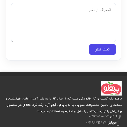
ثبت نظر
پرهلو یک کسب و کار خانوادگی ست که از سال 92 با به دنیا آمدن اولین فرزندشان و
دغدغه ی تامین محصولات مقوی ، پا به پای او، آرام آرام رشد کرد. حالا از هر محصول،
بهترینش را تولید میکنند و با عشق و احترام به شما تقدیم میکنند.
تلفن:
03136500062
موبایل:
09389996474