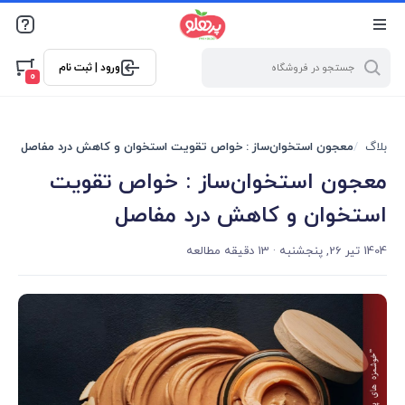
@media screen and (max-width: 500px) { .w-ch{bottom: 125px
!important; left:5px !important;} }
ورود | ثبت نام
0
بلاگ
معجون استخوان‌ساز : خواص تقویت استخوان و کاهش درد مفاصل
معجون استخوان‌ساز : خواص تقویت
استخوان و کاهش درد مفاصل
1404 تیر 26, پنجشنبه
· 13 دقیقه مطالعه