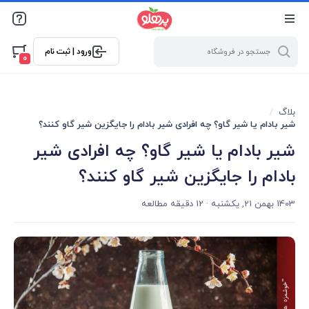
@media screen and (max-width: 500px) { .w-ch{bottom: 125px
!important; left:5px !important;} }
ورود | ثبت نام
0
بلاگ
شیر بادام یا شیر گاو؟ چه افرادی شیر بادام را جایگزین شیر گاو کنند؟
شیر بادام یا شیر گاو؟ چه افرادی شیر
بادام را جایگزین شیر گاو کنند؟
1403 بهمن 21, یکشنبه
· 12 دقیقه مطالعه