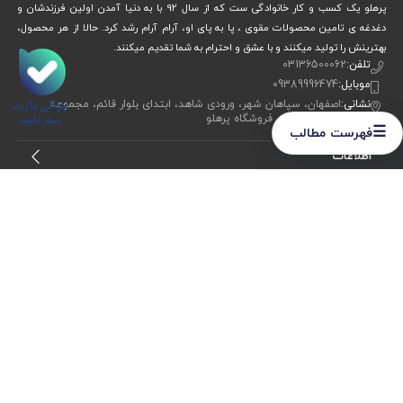
پرهلو یک کسب و کار خانوادگی ست که از سال 92 با به دنیا آمدن اولین فرزندشان و
دغدغه ی تامین محصولات مقوی ، پا به پای او، آرام آرام رشد کرد. حالا از هر محصول،
بهترینش را تولید میکنند و با عشق و احترام به شما تقدیم میکنند.
تلفن:
03136500062
موبایل:
09389996474
نشانی:
اصفهان، سپاهان شهر، ورودی شاهد، ابتدای بلوار قائم، مجموعه
ورزشی ولایت، فروشگاه پرهلو
☰
فهرست مطالب
اطلاعات
خدمات مشتریان
ما را دنبال کنید
برای عضویت در
خبرنامه
آیا می خواهید از جدید‌ترین تخفیف‌ ها با‌ خبر شوید؟ فقط ایمیل خود را ثبت
کنید
اشتراک