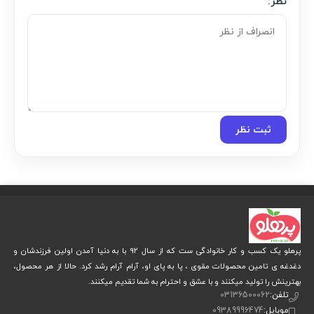
نظر:
ثبت نظر
پرهلو یک کسب و کار خانوادگی ست که از سال 92 با به دنیا آمدن اولین فرزندشان و
دغدغه ی تامین محصولات مقوی ، پا به پای او، آرام آرام رشد کرد. حالا از هر محصول،
بهترینش را تولید میکنند و با عشق و احترام به شما تقدیم میکنند.
تلفن:
03136500062
موبایل:
09389996474