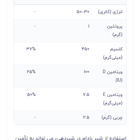
انرژی (کالری)
30–50
-
پروتئین
1
-
(گرم)
کلسیم
450
37%
(میلی‌گرم)
ویتامین D
100
25%
(IU)
ویتامین E
7.5
50%
(میلی‌گرم)
چربی (گرم)
2.5
-
استفاده از شیر بادام در شیردهی، می‌ تواند به تأمین