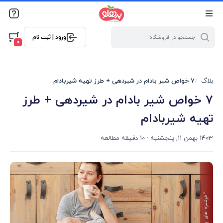
@media screen and (max-width: 500px) { .w-ch{bottom: 125px
!important; left:5px !important;} }
ورود | ثبت نام
0
بلاگ
7 خواص شیر بادام در شیردهی + طرز تهیه شیربادام
7 خواص شیر بادام در شیردهی + طرز
تهیه شیربادام
1403 بهمن 11, پنجشنبه
· 10 دقیقه مطالعه