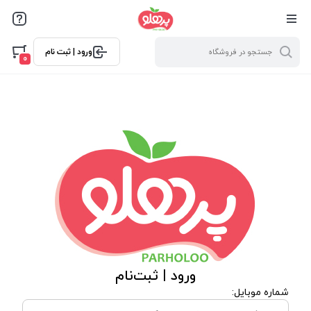
@media screen and (max-width: 500px) { .w-ch{bottom: 125px
!important; left:5px !important;} }
ورود | ثبت نام
0
ورود | ثبت‌نام
شماره موبایل: