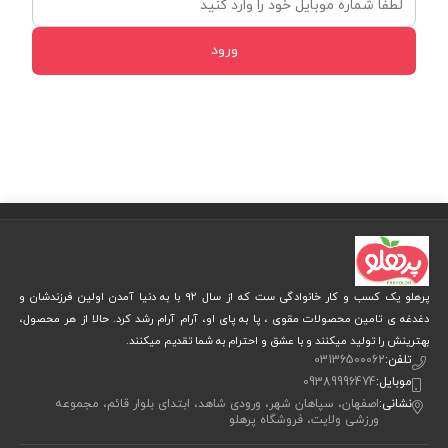
ورود
پرهلو یک کسب و کار خانوادگی ست که از سال 92 با به دنیا آمدن اولین فرزندشان و
دغدغه ی تامین محصولات مقوی ، پا به پای او، آرام آرام رشد کرد. حالا از هر محصول،
بهترینش را تولید میکنند و با عشق و احترام به شما تقدیم میکنند.
تلفن:
03136500062
موبایل:
09389996474
نشانی:
اصفهان، سپاهان شهر، ورودی شاهد، ابتدای بلوار قائم، مجموعه
ورزشی ولایت، فروشگاه پرهلو