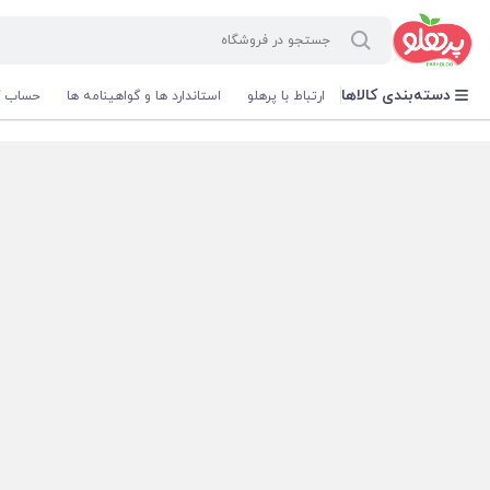
@media screen and (max-width: 500px) { .w-ch{bottom: 125px !important; left:5px !important;} }
دسته‌بندی کالاها
ارتباط با پرهلو
استاندارد ها و گواهینامه ها
حساب ک