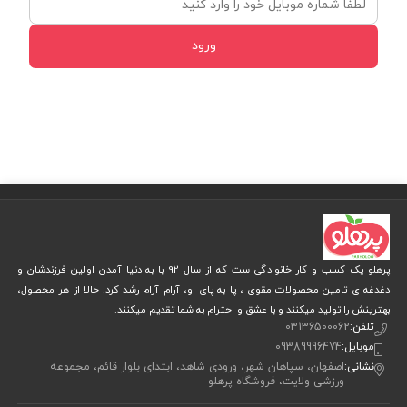
ورود
پرهلو یک کسب و کار خانوادگی ست که از سال 92 با به دنیا آمدن اولین فرزندشان و
دغدغه ی تامین محصولات مقوی ، پا به پای او، آرام آرام رشد کرد. حالا از هر محصول،
بهترینش را تولید میکنند و با عشق و احترام به شما تقدیم میکنند.
تلفن:
03136500062
موبایل:
09389996474
نشانی:
اصفهان، سپاهان شهر، ورودی شاهد، ابتدای بلوار قائم، مجموعه
ورزشی ولایت، فروشگاه پرهلو