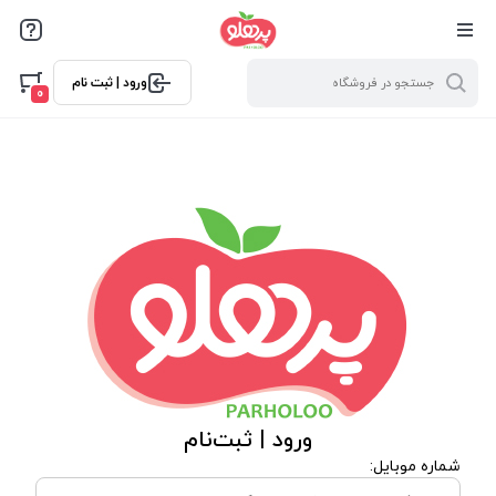
@media screen and (max-width: 500px) { .w-ch{bottom: 125px
!important; left:5px !important;} }
ورود | ثبت نام
0
ورود | ثبت‌نام
شماره موبایل: