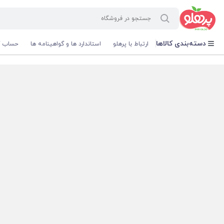
@media screen and (max-width: 500px) { .w-ch{bottom: 125px !important; left:5px !important;} }
دسته‌بندی کالاها
ارتباط با پرهلو
استاندارد ها و گواهینامه ها
حساب ک