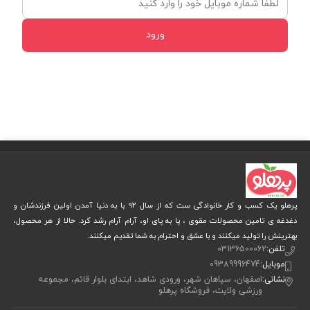
ورود
پرهلو یک کسب و کار خانوادگی ست که از سال 92 با به دنیا آمدن اولین فرزندشان و
دغدغه ی تامین محصولات مقوی ، پا به پای او، آرام آرام رشد کرد. حالا از هر محصول،
بهترینش را تولید میکنند و با عشق و احترام به شما تقدیم میکنند.
تلفن:
03136500062
موبایل:
09389996474
نشانی:
اصفهان، سپاهان شهر، ورودی شاهد، ابتدای بلوار قائم، مجموعه
ورزشی ولایت، فروشگاه پرهلو