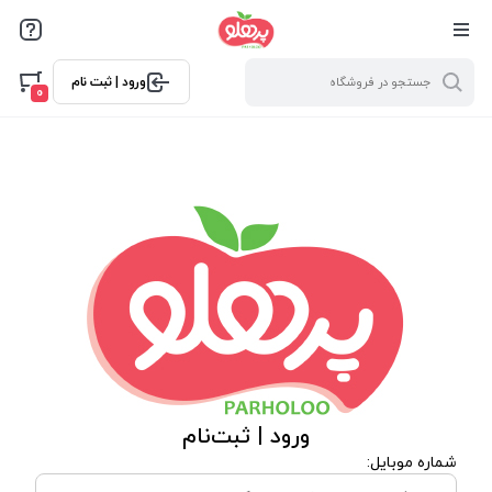
@media screen and (max-width: 500px) { .w-ch{bottom: 125px
!important; left:5px !important;} }
ورود | ثبت نام
0
ورود | ثبت‌نام
شماره موبایل: