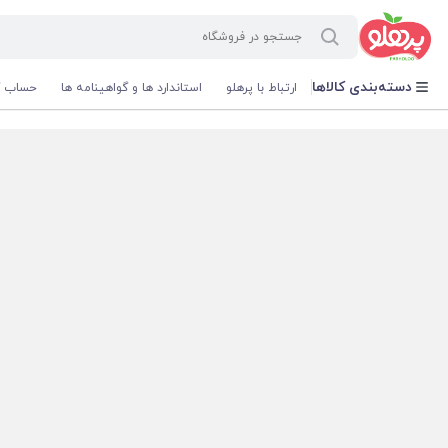
@media screen and (max-width: 500px) { .w-ch{bottom: 125px !important; left:5px !important;} }
دسته‌بندی کالاها
ارتباط با پرهلو
استاندارد ها و گواهینامه ها
حساب ک