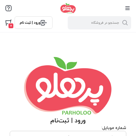
@media screen and (max-width: 500px) { .w-ch{bottom: 125px
!important; left:5px !important;} }
ورود | ثبت نام
0
ورود | ثبت‌نام
شماره موبایل: