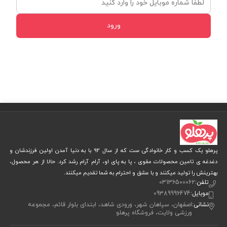
ورود
پرهلو یک کسب و کار خانوادگی ست که از سال 92 با به دنیا آمدن اولین فرزندشان و
دغدغه ی تامین محصولات مقوی ، پا به پای او، آرام آرام رشد کرد. حالا از هر محصول،
بهترینش را تولید میکنند و با عشق و احترام به شما تقدیم میکنند.
تلفن:
03136500062
موبایل:
09389996474
نشانی:
اصفهان، سپاهان شهر، ورودی شاهد، ابتدای بلوار قائم، مجموعه
ورزشی ولایت، فروشگاه پرهلو