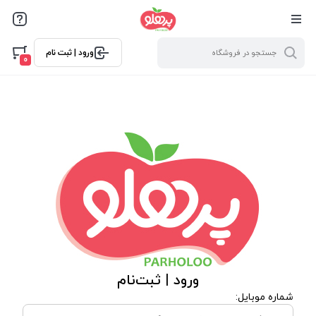
@media screen and (max-width: 500px) { .w-ch{bottom: 125px
!important; left:5px !important;} }
ورود | ثبت نام
0
ورود | ثبت‌نام
شماره موبایل: