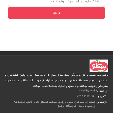
ورود
پرهلو یک کسب و کار خانوادگی ست که از سال 92 با به دنیا آمدن اولین فرزندشان و
دغدغه ی تامین محصولات مقوی ، پا به پای او، آرام آرام رشد کرد. حالا از هر محصول،
بهترینش را تولید میکنند و با عشق و احترام به شما تقدیم میکنند.
تلفن:
03136500062
موبایل:
09389996474
نشانی:
اصفهان، سپاهان شهر، ورودی شاهد، ابتدای بلوار قائم، مجموعه
ورزشی ولایت، فروشگاه پرهلو