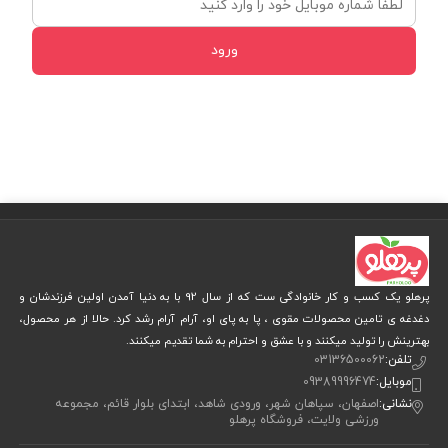
ورود
پرهلو یک کسب و کار خانوادگی ست که از سال 92 با به دنیا آمدن اولین فرزندشان و
دغدغه ی تامین محصولات مقوی ، پا به پای او، آرام آرام رشد کرد. حالا از هر محصول،
بهترینش را تولید میکنند و با عشق و احترام به شما تقدیم میکنند.
تلفن:
03136500062
موبایل:
09389996474
نشانی:
اصفهان، سپاهان شهر، ورودی شاهد، ابتدای بلوار قائم، مجموعه
ورزشی ولایت، فروشگاه پرهلو