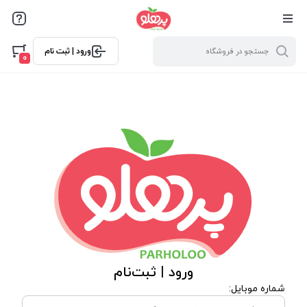
@media screen and (max-width: 500px) { .w-ch{bottom: 125px
!important; left:5px !important;} }
ورود | ثبت نام
0
ورود | ثبت‌نام
شماره موبایل: