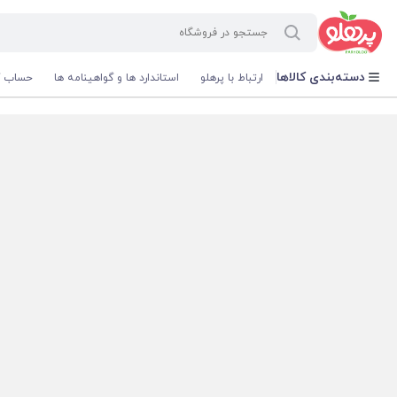
@media screen and (max-width: 500px) { .w-ch{bottom: 125px !important; left:5px !important;} }
دسته‌بندی کالاها
ارتباط با پرهلو
استاندارد ها و گواهینامه ها
حساب ک