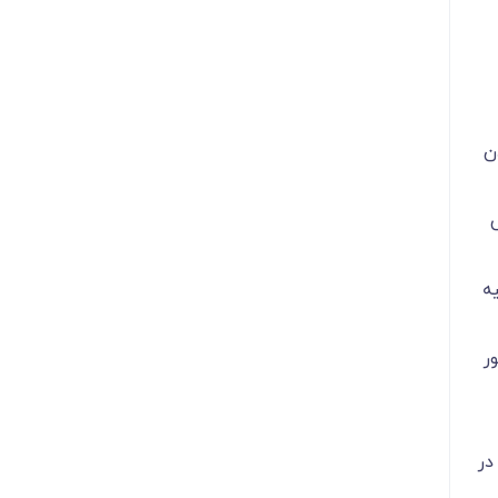
ن
ه
ر
در