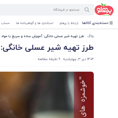
@media screen and (max-width: 500px) { .w-ch{bottom: 125px !important; left:5px !important;} }
دسته‌بندی کالاها
ارتباط با پرهلو
استاندارد ها و گواهینامه ها
حساب ک
بلاگ
طرز تهیه شیر عسلی خانگی: آموزش ساده و سریع با مواد ا
طرز تهیه شیر عسلی خانگی: آ
1404 دی 3, چهارشنبه
· 9 دقیقه مطالعه